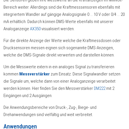
Die Sensoren geben ihre Messwerte an die Kraftanzeigen im Millivolt-
Bereich weiter. Allerdings sind die Kraftmesssensoren ebenfalls mit
integriertem Wandler auf gängige Analogsignale 0 ... 10 V oder 0/4 ... 20
mA erhältlich. Dadurch können DMS-Werte ebenfalls mit unserer
Analoganzeige
AX350
visualisiert werden.
Für die direkte Anzeige der Werte welche die Kraftmessdosen oder
Drucksensoren messen eignen sich sogenannte DMS-Anzeigen,
welche die DMS-Signale direkt verwerten und darstellen können.
Um die Messwerte extern in ein analoges Signal zu transferieren
kommen
Messverstärker
zum Einsatz. Diese Signalwandler setzen
die Signale um, welche dann von einer Analoganzeige verarbeitet
werden können. Hier finden Sie den Messverstärker
DM222
mit 2
Eingängen und 2 Ausgängen.
Die Anwendungsbereiche von Druck-, Zug-, Biege- und
Drehanwendungen sind vielfältig und weit verbreitet.
Anwendungen