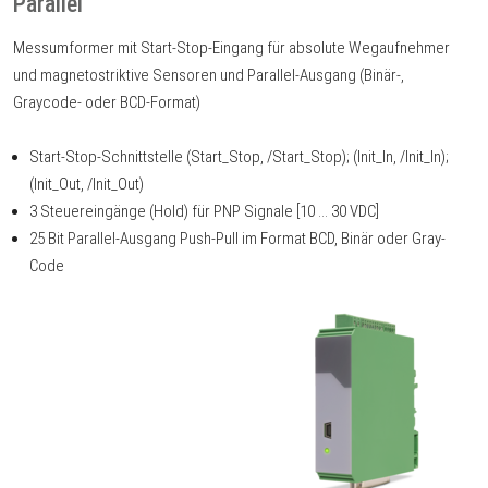
Parallel
Messumformer mit Start-Stop-Eingang für absolute Wegaufnehmer
und magnetostriktive Sensoren und Parallel-Ausgang (Binär-,
Graycode- oder BCD-Format)
Start-Stop-Schnittstelle (Start_Stop, /Start_Stop); (Init_In, /Init_In);
(Init_Out, /Init_Out)
3 Steuereingänge (Hold) für PNP Signale [10 ... 30 VDC]
25 Bit Parallel-Ausgang Push-Pull im Format BCD, Binär oder Gray-
Code