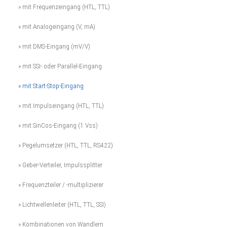
» mit Frequenzeingang (HTL, TTL)
» mit Analogeingang (V, mA)
» mit DMS-Eingang (mV/V)
» mit SSI- oder Parallel-Eingang
» mit Start-Stop-Eingang
» mit Impulseingang (HTL, TTL)
» mit SinCos-Eingang (1 Vss)
» Pegelumsetzer (HTL, TTL, RS422)
» Geber-Verteiler, Impulssplitter
» Frequenzteiler / -multiplizierer
» Lichtwellenleiter (HTL, TTL, SSI)
» Kombinationen von Wandlern