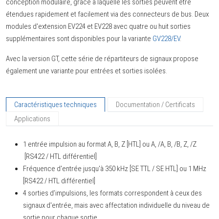
conception modulaire, grâce à laquelle les sorties peuvent être
étendues rapidement et facilement via des connecteurs de bus. Deux
modules d'extension EV224 et EV228 avec quatre ou huit sorties
supplémentaires sont disponibles pour la variante
GV228/EV
.
Avec la version GT, cette série de répartiteurs de signaux propose
également une variante pour entrées et sorties isolées.
Caractéristiques techniques
Documentation / Certificats
Applications
1 entrée impulsion au format A, B, Z [HTL] ou A, /A, B, /B, Z, /Z
[RS422 / HTL différentiel]
Fréquence d'entrée jusqu'à 350 kHz [SE TTL / SE HTL] ou 1 MHz
[RS422 / HTL différentiel]
4 sorties d’impulsions, les formats correspondent à ceux des
signaux d'entrée, mais avec affectation individuelle du niveau de
sortie pour chaque sortie