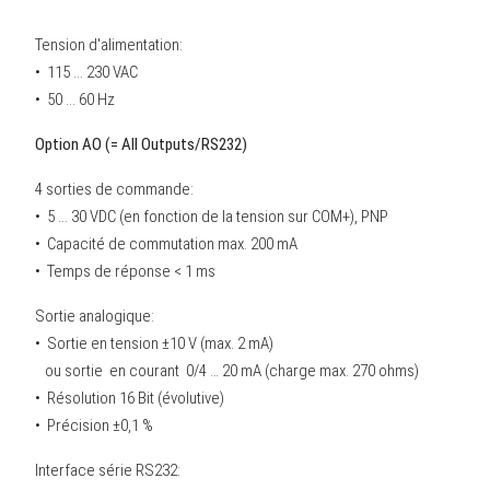
Tension d'alimentation:
• 115 ... 230 VAC
• 50 ... 60 Hz
Option AO (= All Outputs/RS232)
4 sorties de commande:
• 5 ... 30 VDC (en fonction de la tension sur COM+), PNP
• Capacité de commutation max. 200 mA
• Temps de réponse < 1 ms
Sortie analogique:
• Sortie en tension ±10 V (max. 2 mA)
ou sortie en courant 0/4 … 20 mA (charge max. 270 ohms)
• Résolution 16 Bit (évolutive)
• Précision ±0,1 %
Interface série RS232: